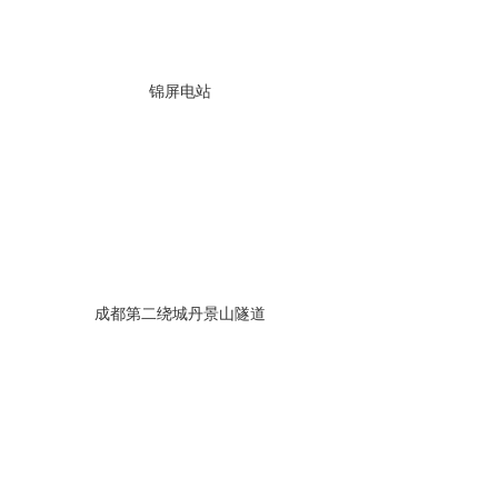
锦屏电站
成都第二绕城丹景山隧道